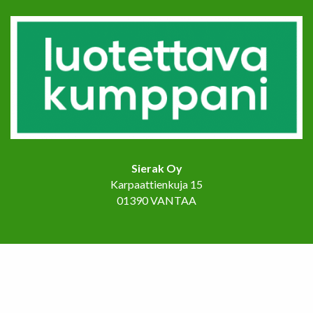
Sierak Oy
Karpaattienkuja 15
01390 VANTAA
Etusivu
Palvelut
Referenssit
Ota yhteyttä