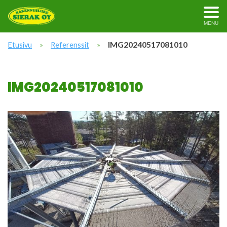
MENU
»
»
IMG20240517081010
Etusivu
Referenssit
IMG20240517081010