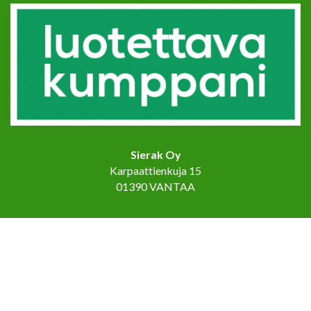
Sierak Oy
Karpaattienkuja 15
01390 VANTAA
Etusivu
Palvelut
Referenssit
Ota yhteyttä