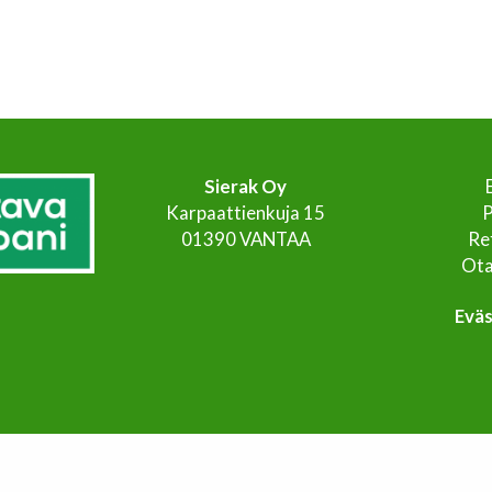
Sierak Oy
Karpaattienkuja 15
P
01390 VANTAA
Re
Ota
Evä