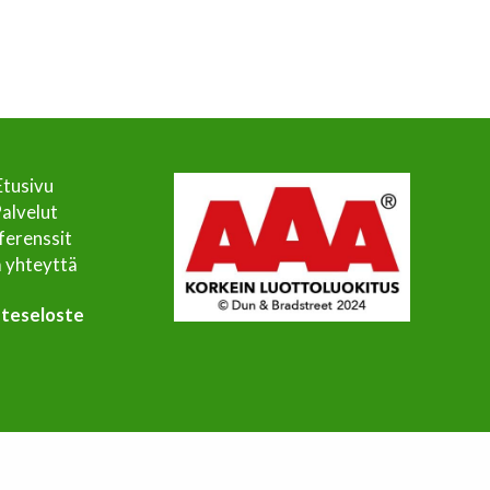
Etusivu
alvelut
ferenssit
 yhteyttä
steseloste