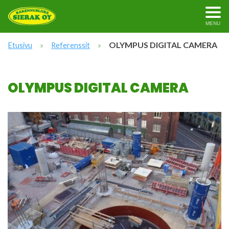
MENU
»
»
OLYMPUS DIGITAL CAMERA
Etusivu
Referenssit
OLYMPUS DIGITAL CAMERA