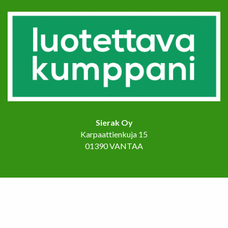
Sierak Oy
Karpaattienkuja 15
01390 VANTAA
Etusivu
Palvelut
Referenssit
Ota yhteyttä