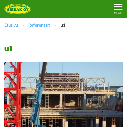
MENU
»
»
u1
Etusivu
Referenssit
u1