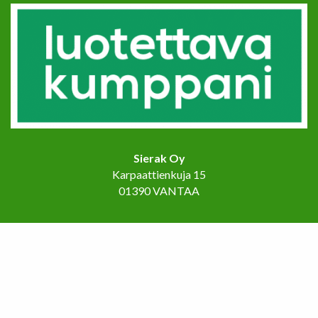
Sierak Oy
Karpaattienkuja 15
01390 VANTAA
Etusivu
Palvelut
Referenssit
Ota yhteyttä