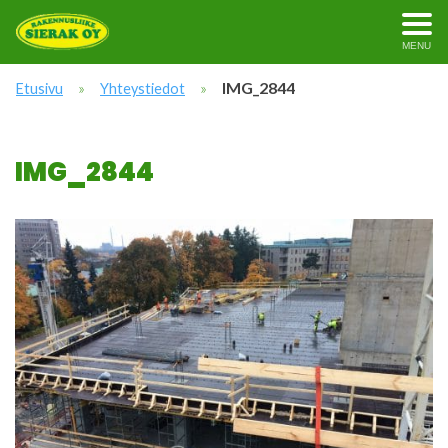
MENU
»
»
IMG_2844
Etusivu
Yhteystiedot
IMG_2844