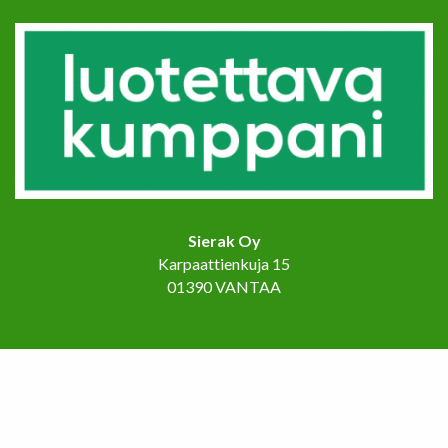
Sierak Oy
Karpaattienkuja 15
01390 VANTAA
Etusivu
Palvelut
Referenssit
Ota yhteyttä